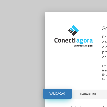
So
Po
es
e 
pr
cer
Em 
ica
End
02 
VALIDAÇÃO
VALIDAÇÃO
CADASTRO